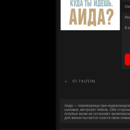
Оз
Ре
В 
КП:
7.4 (7174)
Аида — переводчица при нидерландско
сыновья, им грозит гибель. Обе сторо
голубые каски не остановят кровопро
для жизни пытается спасти свою семью