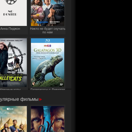
Анна Пиджон
Никто не будет скучать
по нам
Уличные коты
Галапагосы с Дэвидом
Аттенборо
улярные фильмы