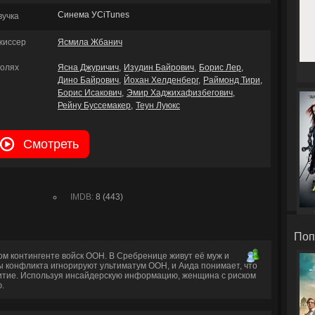
Синема УСiTunes
вучка
жиссер
Ясмила Жбанич
ролях
Ясна Джуричич
Изудин Байрович
Борис Лер
Дино Байрович
Йохан Хелденберг
Раймонд Тири
Борис Исакович
Эмир Хаджихафизбегович
Рейну Буссемакер
Теун Луюкс
Смотреть
IMDB:
8 (443)
Поп
м контингенте войск ООН. В Сребренице живут её муж и
ны конфликта игнорируют ультиматум ООН, и Аида понимает, что
литие. Используя инсайдерскую информацию, женщина с риском
.