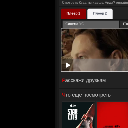
Смотреть Куда ты идешь, Аида? онлайн
Плеер 1
Плеер 2
Синема УС
iT
Расскажи друзьям
Что еще посмотреть