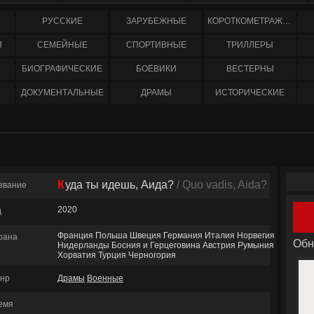
РУССКИЕ
ЗАРУБЕЖНЫЕ
КОРОТКОМЕТРАЖНЫЕ
Я
СЕМЕЙНЫЕ
СПОРТИВНЫЕ
ТРИЛЛЕРЫ
БИОГРАФИЧЕСКИЕ
БОЕВИКИ
ВЕСТЕРНЫ
ДОКУМЕНТАЛЬНЫЕ
ДРАМЫ
ИСТОРИЧЕСКИЕ
Куда ты идешь, Аида?
/ Quo vadis, Aida?
звание
2020
д
Франция Польша Швеция Германия Италия Норвегия
рана
Обн
Нидерланды Босния и Герцеговина Австрия Румыния
Хорватия Турция Черногория
нр
Драмы
Военные
емя