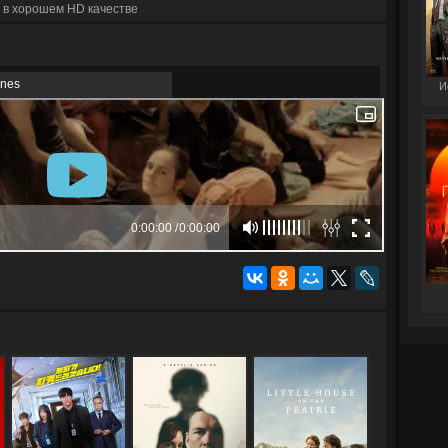
 в хорошем HD качестве
unes
И