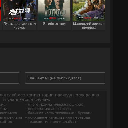
Пусть послужит вам
Я тебя отыщу
Маленький домик в
уроком
прериях