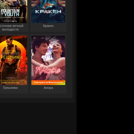
сточник вечной
Кракен
молодости
Грешники
Анора