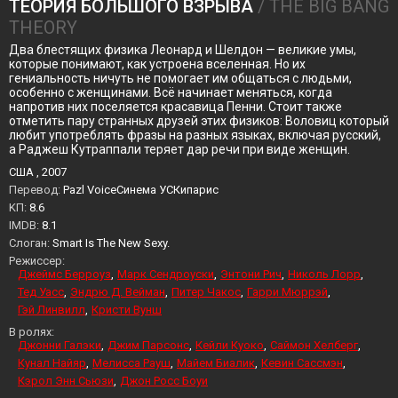
ТЕОРИЯ БОЛЬШОГО ВЗРЫВА
/ THE BIG BANG
THEORY
Два блестящих физика Леонард и Шелдон — великие умы,
которые понимают, как устроена вселенная. Но их
гениальность ничуть не помогает им общаться с людьми,
особенно с женщинами. Всё начинает меняться, когда
напротив них поселяется красавица Пенни. Стоит также
отметить пару странных друзей этих физиков: Воловиц который
любит употреблять фразы на разных языках, включая русский,
а Раджеш Кутраппали теряет дар речи при виде женщин.
США , 2007
Перевод:
Pazl VoiceСинема УСКипарис
KП:
8.6
IMDB:
8.1
Слоган:
Smart Is The New Sexy.
Режиссер:
Джеймс Берроуз
Марк Сендроуски
Энтони Рич
Николь Лорр
Тед Уасс
Эндрю Д. Вейман
Питер Чакос
Гарри Мюррэй
Гэй Линвилл
Кристи Вунш
В ролях:
Джонни Галэки
Джим Парсонс
Кейли Куоко
Саймон Хелберг
Кунал Найяр
Мелисса Рауш
Майем Биалик
Кевин Сассмэн
Кэрол Энн Сьюзи
Джон Росс Боуи