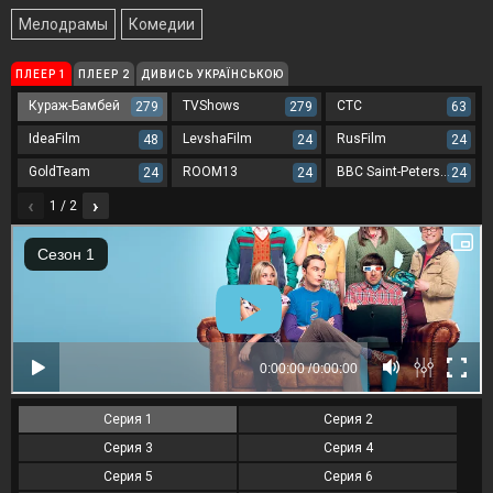
Мелодрамы
Комедии
ПЛЕЕР 1
ПЛЕЕР 2
ДИВИСЬ УКРАЇНСЬКОЮ
Кураж-Бамбей
TVShows
СТС
J
279
279
63
IdeaFilm
LevshaFilm
RusFilm
48
24
24
GoldTeam
ROOM13
BBC Saint-Petersburg
24
24
24
‹
›
1 / 2
Серия 1
Серия 2
Серия 3
Серия 4
Серия 5
Серия 6