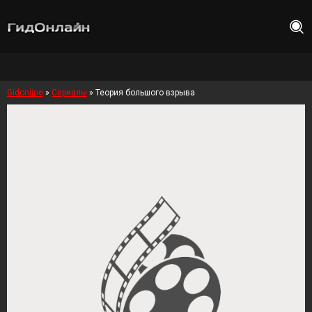
Gidonline
»
Сериалы
» Теория большого взрыва