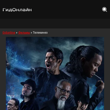
Gidonline
»
Фильмы
» Телекинез