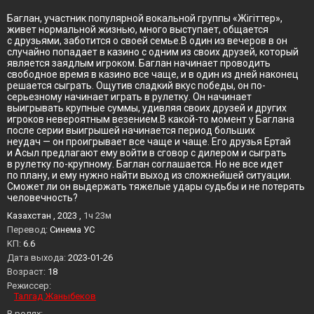
Баглан, участник популярной вокальной группы «Жігіттер»,
живет нормальной жизнью, много выступает, общается
с друзьями, заботится о своей семье.В один из вечеров в он
случайно попадает в казино с одним из своих друзей, который
является заядлым игроком. Баглан начинает проводить
свободное время в казино все чаще, и в один из дней наконец
решается сыграть. Ощутив сладкий вкус победы, он по-
серьезному начинает играть в рулетку. Он начинает
выигрывать крупные суммы, удивляя своих друзей и других
игроков невероятным везением.В какой-то момент у Баглана
после серии выигрышей начинается период больших
неудач — он проигрывает все чаще и чаще. Его друзья Ертай
и Асыл предлагают ему войти в сговор с дилером и сыграть
в рулетку по-крупному. Баглан соглашается. Но не все идет
по плану, и ему нужно найти выход из сложнейшей ситуации.
Сможет ли он выдержать тяжелые удары судьбы и не потерять
человечность?
Казахстан , 2023 ,
1ч 23м
Перевод:
Синема УС
KП:
6.6
Дата выхода:
2023-01-26
Возраст:
18
Режиссер:
Талгад Жаныбеков
В ролях: