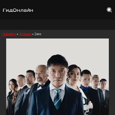
Gidonline
»
Фильмы
» Zero