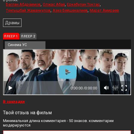
Баглан Абдраимов
Олжас Абай
Еркебулан Токтар
Тунгышбай Жаманкулов
Азиз Бейшеналиев
Марат Амираев
Драмы
ПЛЕЕР 1
ПЛЕЕР 2
Синема УС
В закладки
Твой отзыв на фильм
Минимальная длина комментария - 50 знаков. комментарии
модерируются