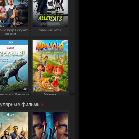
о не будет скучать
Уличные коты
по нам
пагосы с Дэвидом
Манюня
Аттенборо
улярные фильмы