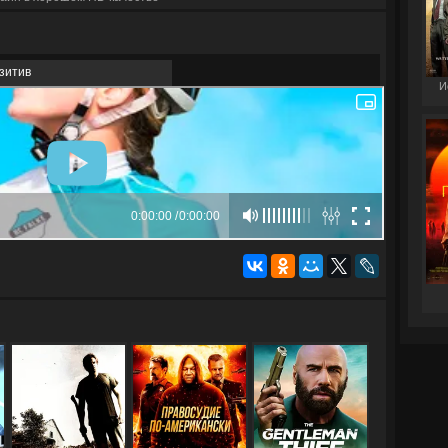
зитив
И