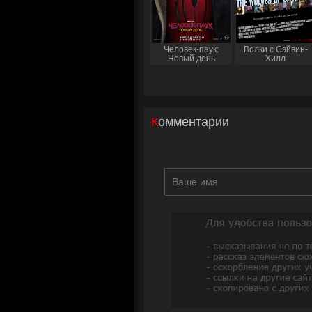
Человек-паук:
Волки с Сэйвин-
Новый день
Хилл
Комментарии