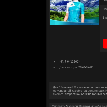
Оз
Ре
В 
КП:
7.6 (11261)
Дата выхода:
2020-09-01
Для 13-летней Мэдисон велогонки — эт
же успешной как её отец-велогонщик. 
сменить скоростной байк на горный в
Смотреть Мэдисон: Крепкая дружба онл