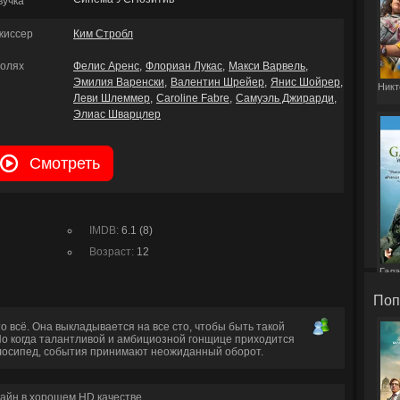
вучка
жиссер
Ким Стробл
ролях
Фелис Аренс
Флориан Лукас
Макси Варвель
Эмилия Варенски
Валентин Шрейер
Янис Шойрер
Никт
Леви Шлеммер
Caroline Fabre
Самуэль Джирарди
Элиас Шварцлер
Смотреть
IMDB:
6.1 (8)
Возраст:
12
Гала
Поп
о всё. Она выкладывается на все сто, чтобы быть такой
Но когда талантливой и амбициозной гонщице приходится
елосипед, события принимают неожиданный оборот.
айн в хорошем HD качестве