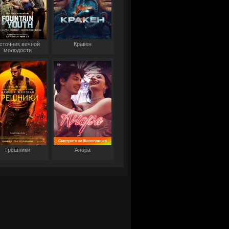
сточник вечной
Кракен
молодости
Грешники
Анора