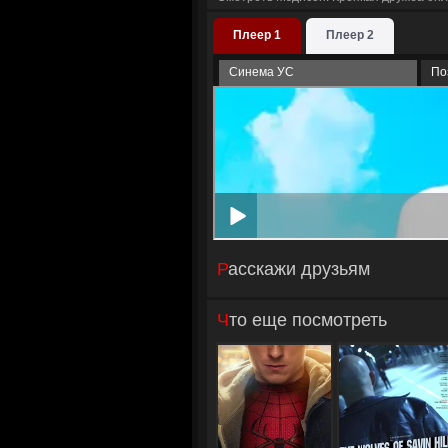
Плеер 1
Плеер 2
Синема УС
По
Расскажи друзьям
Что еще посмотреть