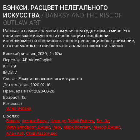
БЭНКСИ. РАСЦВЕТ НЕЛЕГАЛЬНОГО
ИСКУССТВА
/ BANKSY AND THE RISE OF
OUTLAW ART
Рассказ о самом знаменитом уличном художнике в мире. Его
политическое искусство и провокации оскорбляли
истеблишмент и повлияли на новое революционное движение,
в то время как его личность оставалась покрытой тайной.
Великобритания , 2020 ,
1ч 52м
Перевод:
AB-VideoEnglish
KП:
7.9
IMDB:
7
Слоган:
Расцвет нелегального искусства
Дата выхода:
2020-02-18
Премьера в РФ:
2020-08-20
Возраст:
12
Режиссер:
Элио Эспана
В ролях:
Бэнкси
Феликс Браун
Клер де Добай Рифель
Бен Эн
Уилл Эллсворт-Джонс
Риск
Марк Холгейт
Ричард Джонс
Алан Кет
Стив Лазаридес