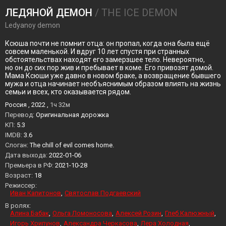
ЛЕДЯНОЙ ДЕМОН
/ THE ICE DEMON
Ledyanoy demon
Ксюша почти не помнит отца: он пропал, когда она была ещё
совсем маленькой. И вдруг 10 лет спустя при странных
обстоятельствах находят его замерзшее тело. Невероятно,
но он до сих пор жив и пребывает в коме. Его привозят домой.
Мама Ксюши уже давно в новом браке, а возвращение бывшего
мужа и отца начинает необъяснимым образом влиять на жизнь
семьи и всех, кто оказывается рядом.
Россия , 2022 ,
1ч 32м
Перевод:
Оригинальная дорожка
KП:
5.3
IMDB:
3.6
Слоган:
The chill of evil comes home.
Дата выхода:
2022-01-06
Премьера в РФ:
2021-10-28
Возраст:
18
Режиссер:
Иван Капитонов
Святослав Подгаевский
В ролях:
Алина Бабак
Ольга Ломоносова
Алексей Розин
Глеб Калюжный
Игорь Хрипунов
Александра Черкасова
Лера Холодная