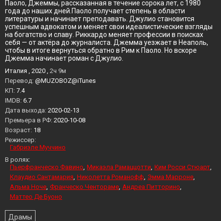
Паоло, Джеммы, рассказанная в течение сорока лет, с 1980
года до наших дней.Паоло получает степень в области
литературы и начинает преподавать. Джулио становится
успешным адвокатом и меняет свои идеалистические взгляды
на богатство и славу. Риккардо меняет профессии в поисках
себя — от актёра до журналиста. Джемма уезжает в Неаполь,
чтобы в итоге вернуться обратно в Рим к Паоло. Но вскоре
Джемма начинает роман с Джулио.
Италия , 2020 ,
2ч 9м
Перевод:
@MUZOBOZ@iTunes
KП:
7.4
IMDB:
6.7
Дата выхода:
2020-02-13
Премьера в РФ:
2020-10-08
Возраст:
18
Режиссер:
Габриэле Муччино
В ролях:
Пьерфранческо Фавино
Микаэла Рамаццотти
Ким Росси Стюарт
Клаудио Сантамария
Николетта Романофф
Эмма Марроне
Альма Ноче
Франческо Чентораме
Андреа Питторино
Маттео Де Буоно
Драмы