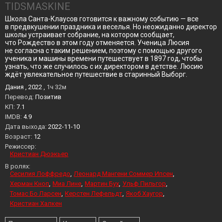
TIDSMASKINE
Школа Санта-Клаусов готовится к важному событию — все
в предвкушении праздника и веселья. Но неожиданно директор
школы устраивает собрание, на котором сообщает,
что Рождество в этом году отменяется. Ученица Люсия
не согласна с таким решением, поэтому с помощью другого
ученика и машины времени путешествует в 1897 год, чтобы
узнать, что же случилось с их директором в детстве. Люсию
ждёт увлекательное путешествие в старинный Выборг.
Дания , 2022 ,
1ч 32м
Перевод:
Позитив
KП:
7.1
IMDB:
4.9
Дата выхода:
2022-11-10
Возраст:
12
Режиссер:
Кристиан Дюэкьер
В ролях:
Сесилия Лоффредо
Леонард Мангени Соммер Ипсен
Херман Кноп
Миа Лине
Мартин Бух
Ульф Пильгор
Томас Бо Ларсен
Керстен Лефельдт
Якоб Хаугор
Кристиан Халкен