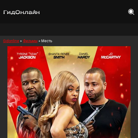
Gidonline
»
Фильмы
» Месть