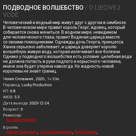
ПОДВОДНОЕ ВОЛШЕБСТВО
/ O LIECIVEJ
VODE
Человеческий и водный мир живут друг с другом в симбиозе.
В человеческом мире правит король Георг, вдовец, который
собирается снова жениться. В водном мире, невидимом
для человеческого глаза, правит Водяная царица вместе
со своими помощниками. Однажды дочь Георга, принцесса
Ханна серьезно заболевает, и царица доверяет королю
волшебную живую воду, которая излечивает все болезни.
Однако у подводного волшебства есть условие: целебная вода
не должна попасть в руки подлого и корыстного человека,
иначе она будет утеряна навсегда. Но жадность новой
королевы не знает границ.
Чехия Словакия , 2020 ,
1ч 30м
Перевод:
Lucky Production
KП:
6.8
IMDB:
5.5
Дата выхода:
2020-12-24
Возраст:
6
Режиссер:
Ян Себехлебски
В ролях:
Дария Павлович
Стелла Виданова
Якуб Списак