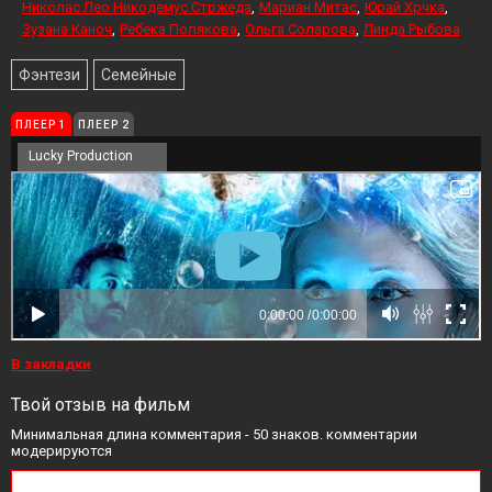
Николас Лео Никодемус Стржеда
Мариан Митас
Юрай Хрчка
Зузана Каноч
Ребека Полякова
Ольга Соларова
Линда Рыбова
Фэнтези
Семейные
ПЛЕЕР 1
ПЛЕЕР 2
Lucky Production
В закладки
Твой отзыв на фильм
Минимальная длина комментария - 50 знаков. комментарии
модерируются