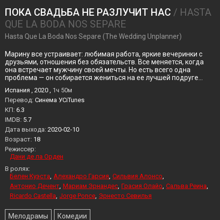
ПОКА СВАДЬБА НЕ РАЗЛУЧИТ НАС
/ HASTA
QUE LA BODA NOS SEPARE
Hasta Que La Boda Nos Separe (The Wedding Unplanner)
Марину все устраивает: любимая работа, яркие вечеринки с
друзьями, отношения без обязательств. Все меняется, когда
она встречает мужчину своей мечты. Но есть всего одна
проблема — он собирается жениться на ее лучшей подруге…
Испания , 2020 ,
1ч 50м
Перевод:
Синема УСiTunes
KП:
6.3
IMDB:
5.7
Дата выхода:
2020-02-10
Возраст:
18
Режиссер:
Дани де ла Орден
В ролях:
Белен Куэста
Алехандро Гарсия
Сильвия Алонсо
Антонио Дечент
Мариам Эрнандес
Грасия Олайо
Сальва Реина
Ricardo Castella
Jorge Ponce
Эрнесто Севилья
Мелодрамы
Комедии