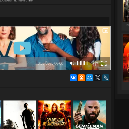
орошем HD качестве
И