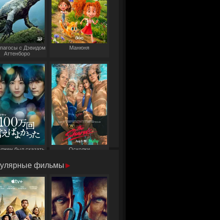
пагосы с Дэвидом
Манюня
Аттенборо
олжен был сказать
Осколки
то миллион раз
улярные фильмы