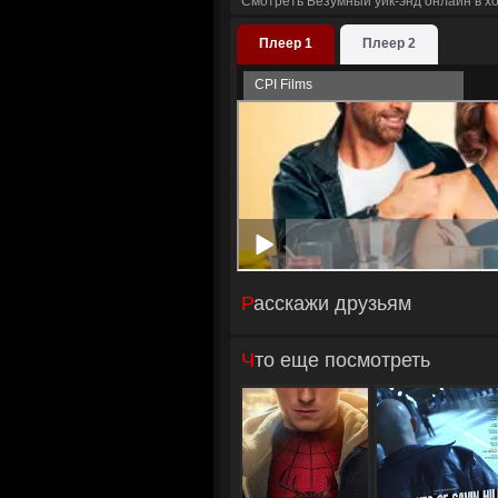
Смотреть Безумный уик-энд онлайн в х
Плеер 1
Плеер 2
CPI Films
Расскажи друзьям
Что еще посмотреть