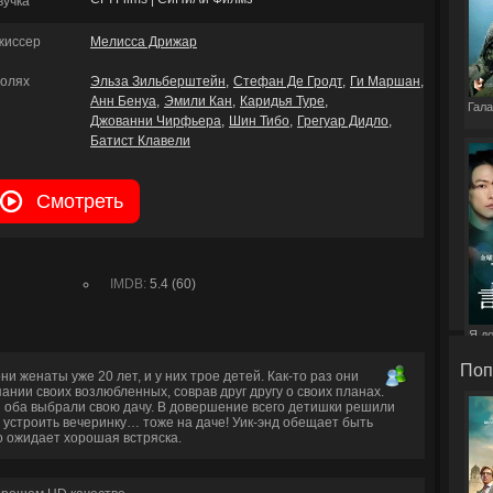
вучка
жиссер
Мелисса Дрижар
ролях
Эльза Зильберштейн
Стефан Де Гродт
Ги Маршан
Анн Бенуа
Эмили Кан
Каридья Туре
Гала
Джованни Чирфьера
Шин Тибо
Грегуар Дидло
Батист Клавели
Смотреть
IMDB:
5.4 (60)
Я д
э
Поп
и женаты уже 20 лет, и у них трое детей. Как-то раз они
ании своих возлюбленных, соврав друг другу о своих планах.
й оба выбрали свою дачу. В довершение всего детишки решили
 устроить вечеринку… тоже на даче! Уик-энд обещает быть
 ожидает хорошая встряска.