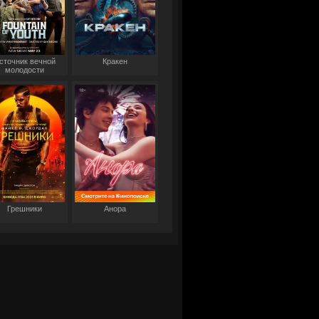
сточник вечной
Кракен
молодости
Грешники
Анора