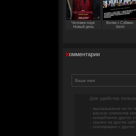
Человек-паук:
Волки с Сэйвин-
Новый день
Хилл
Комментарии