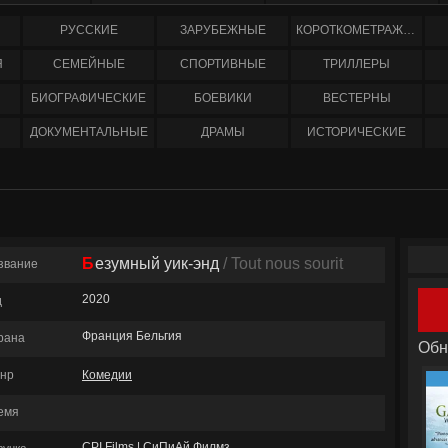
РУССКИЕ
ЗАРУБЕЖНЫЕ
КОРОТКОМЕТРАЖНЫЕ
Я
СЕМЕЙНЫЕ
СПОРТИВНЫЕ
ТРИЛЛЕРЫ
БИОГРАФИЧЕСКИЕ
БОЕВИКИ
ВЕСТЕРНЫ
ДОКУМЕНТАЛЬНЫЕ
ДРАМЫ
ИСТОРИЧЕСКИЕ
Безумный уик-энд
/ Tout nous sourit
звание
2020
д
Франция Бельгия
рана
Обн
нр
Комедии
емя
CPI Films | СиПиАй Филмз