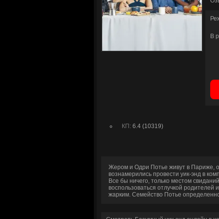
Оз
Ре
В 
КП:
6.4 (10319)
Жером и Одри Потье живут в Париже, он
вознамерились провести уик-энд в комп
Все бы ничего, только местом свидани
воспользоваться отлучкой родителей и
жарким. Семейство Потье определенно