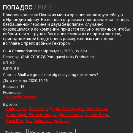
ПОПАДОС
/ PIXIE
Роковая красотка Пикси из мести организовала крупнейшую
в Ирландии аферу. Но её план с треском проваливается. Теперь
безбашенной героине и двум бедолагам, случайно
оказавшимся в ее компании, придется сильно напрячься, чтобы
избавиться от трупа в багажнике машины и партии экстази,
принадлежащей банде очень рассерженных гангстеров
во главе с преподобным Гектором.
США Великобритания Ирландия , 2020 ,
1ч 33м
Перевод:
@MUZOBOZ@PortuguesLucky Production
KП:
6.2
IMDB:
5.9
Слоган:
Shall we go see the big scary drug dealer now?
Дата выхода:
2020-10-23
Возраст:
18
Режиссер:
Барнеби Томпсон
В ролях:
Оливия Кук
Бен Харди
Дэрил Маккормак
Крис Уолли
Колм Мини
Тёрло Конвери
Дилан Моран
Оливия Бирн
Алек Болдуин
Себастьян де Соуса