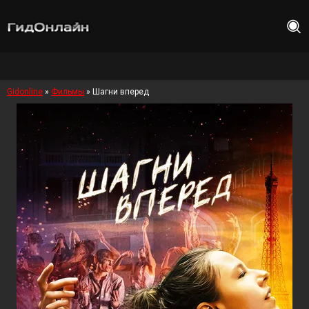
Gidonline
»
Фильмы
» Шагни вперед