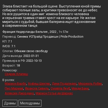
Элиза блистает на большой сцене. Выступления юной примы
собирают полные залы, а критики превозносят ее до небес.
Но все рушится в один миг: измена близкого человека
и серьезная травма ставят крест на ее карьере. Не желая
мириться с судьбой, бывшая балерина ищет вдохновение
в современном танце.
Франция Нидерланды Бельгия , 2022 ,
1ч 57м
Перевод:
Синема УСПрайд Продакшн | Pride Production
KП:
7.1
IMDB:
7.1
Слоган:
Обнажи свою свободу
Дата выхода:
2022-01-31
Премьера в РФ:
2022-10-13
Возраст:
18
Режиссер:
Седрик Клапиш
В ролях:
Марион Барбо
Хофеш Шехтер
Дени Подалидес
Мюриэль Робен
Пио Мармай
Франсуа Сивиль
Сухейла Якуб
Мехди Баки
Алексия Джордано
Марион Готье де Шарнас
Драмы
Мелодрамы