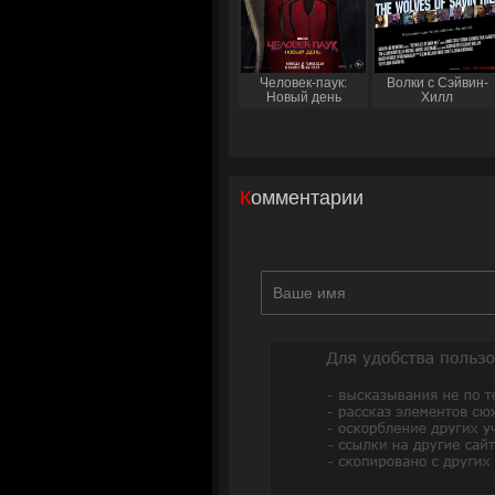
Человек-паук:
Волки с Сэйвин-
Новый день
Хилл
Комментарии