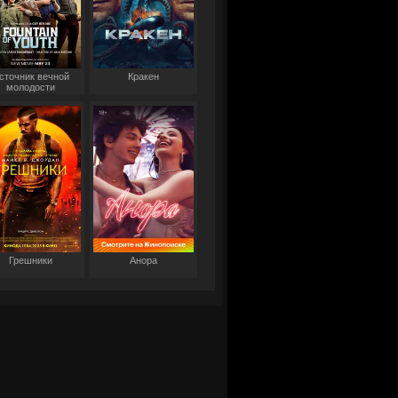
сточник вечной
Кракен
молодости
Грешники
Анора