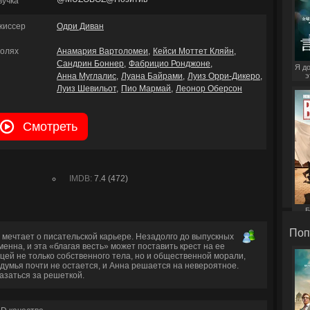
вучка
жиссер
Одри Диван
ролях
Анамария Вартоломеи
Кейси Моттет Кляйн
Сандрин Боннер
Фабрицио Ронджоне
Я д
Анна Муглалис
Луана Байрами
Луиз Орри-Дикеро
э
Луиз Шевильот
Пио Мармай
Леонор Оберсон
Смотреть
IMDB:
7.4 (472)
Б
Поп
и мечтает о писательской карьере. Незадолго до выпускных
енна, и эта «благая весть» может поставить крест на ее
ей не только собственного тела, но и общественной морали,
умья почти не остается, и Анна решается на невероятное.
казаться за решеткой.