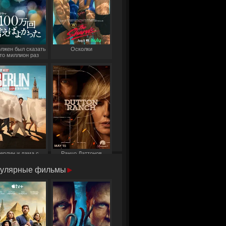
олжен был сказать
Осколки
то миллион раз
ерлин и дама с
Ранчо Даттонов
горностаем
улярные фильмы