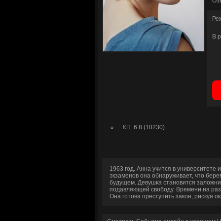
Оз
Ре
В 
КП:
6.8 (10230)
1963 год. Анна учится в университете 
экзаменов она обнаруживает, что берем
будущем. Девушка становится заложниц
подавляющей свободу. Времени на разд
Она готова преступить закон, рискуя о