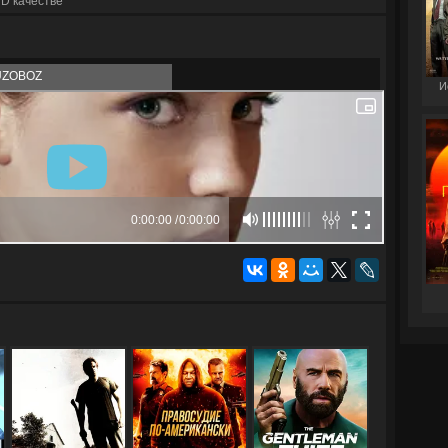
D качестве
UZOBOZ
И