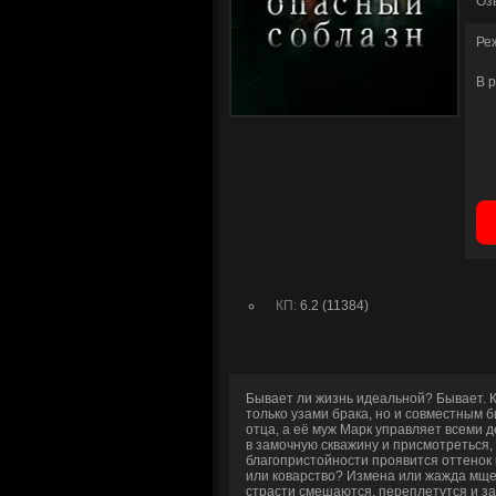
Оз
Ре
В 
КП:
6.2 (11384)
Бывает ли жизнь идеальной? Бывает. К
только узами брака, но и совместным б
отца, а её муж Марк управляет всеми 
в замочную скважину и присмотреться,
благопристойности проявится оттенок
или коварство? Измена или жажда мще
страсти смешаются, переплетутся и за