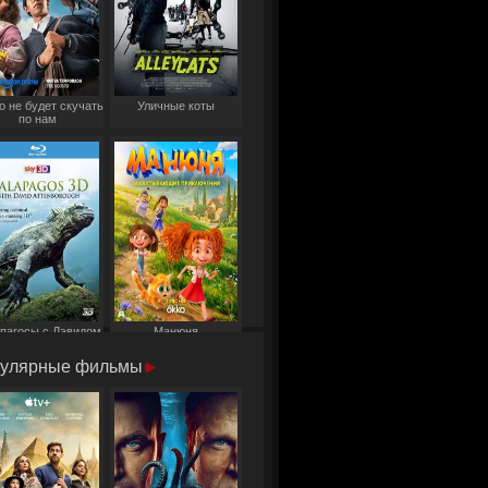
о не будет скучать
Уличные коты
по нам
пагосы с Дэвидом
Манюня
Аттенборо
улярные фильмы