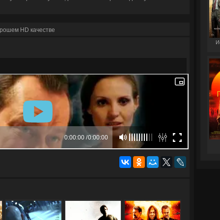
орошем HD качестве
И