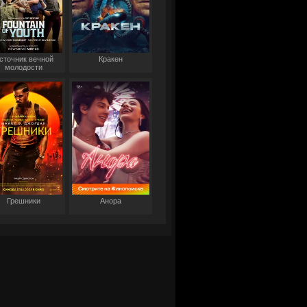
сточник вечной
Кракен
молодости
Грешники
Анора