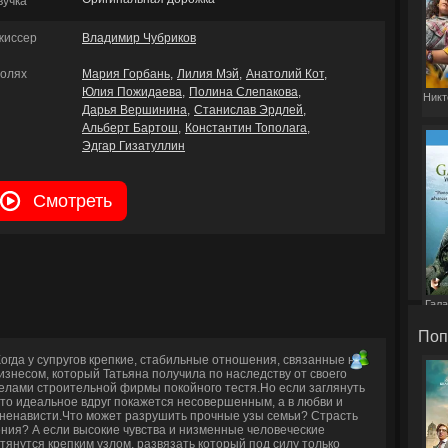
вучка
жиссер
Владимир Чубриков
ролях
Мария Горбань
Лилия Мэй
Анатолий Кот
Юлия Пожидаева
Полина Слепакова
Никт
Дарья Вершинина
Станислав Эрдлей
Альберт Бартош
Константин Тополага
Эдгар Гизатуллин
Смотреть
Гала
Поп
огда у супругов крепкие, стабильные отношения, связанные не
изнесом, который Татьяна получила по наследству от своего
делами строительной фирмы покойного тестя.Но если заглянуть
 то идеальное вдруг покажется несовершенным, а в любви и
 ненависти.Что может разрушить прочные узы семьи? Страсть
ния? А если высокие чувства и низменные человеческие
тянутся крепким узлом, развязать который под силу только