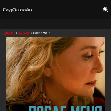
Gidonline
»
Фильмы
» После меня