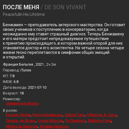
ПОСЛЕ МЕНЯ
/ DE SON VIVANT
PeacefulIn His Lifetime
Бенжамен — преподаватель актерского мастерства. Он готовит
своих учеников к поступлению в консерваторию, когда
неожиданно ему ставят страшный диагноз. Теперь Бенжамену
и его матери предстоит непредсказуемое путешествие
к принятию происходящего, в котором важной опорой для них
становятся доктор и его ассистентка. На четыре сезона четыре
жизни тесно переплетаются в симфонии общих эмоций
и открытий.
Франция Бельгия , 2021 ,
2ч 2м
Перевод:
iTunes
KП:
7.8
IMDB:
6.8
Дата выхода:
2021-07-10
Возраст:
18
Режиссер:
Эмманюэль Берко
В ролях:
Катрин Денёв
Бенуа Мажимель
Gabriel Sara
Гэбриэль А. Сара
Сесиль де Франс
Оскар Морган
Лу Лампрос
Mathilde Peter
Мелисса Джордж
Клеман Дюколь