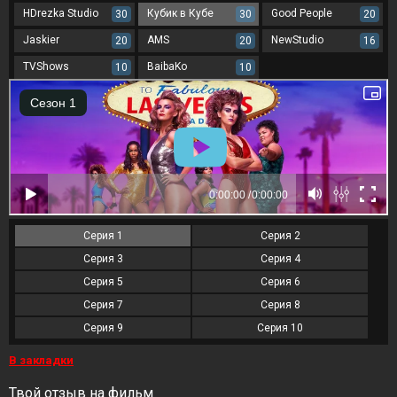
HDrezka Studio
Кубик в Кубе
Good People
30
30
20
Jaskier
AMS
NewStudio
20
20
16
TVShows
BaibaKo
10
10
Серия 1
Серия 2
Серия 3
Серия 4
Серия 5
Серия 6
Серия 7
Серия 8
Серия 9
Серия 10
В закладки
Твой отзыв на фильм