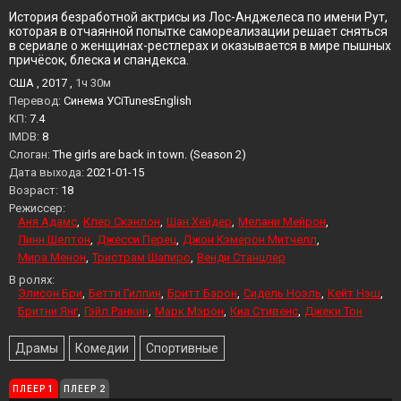
История безработной актрисы из Лос-Анджелеса по имени Рут,
которая в отчаянной попытке самореализации решает сняться
в сериале о женщинах-рестлерах и оказывается в мире пышных
причёсок, блеска и спандекса.
США , 2017 ,
1ч 30м
Перевод:
Синема УСiTunesEnglish
KП:
7.4
IMDB:
8
Слоган:
The girls are back in town. (Season 2)
Дата выхода:
2021-01-15
Возраст:
18
Режиссер:
Аня Адамс
Клер Скэнлон
Шан Хейдер
Мелани Мейрон
Линн Шелтон
Джесси Перец
Джон Кэмерон Митчелл
Мира Менон
Тристрам Шапиро
Венди Станцлер
В ролях:
Элисон Бри
Бетти Гилпин
Бритт Барон
Сидель Ноэль
Кейт Нэш
Бритни Янг
Гэйл Ранкин
Марк Мэрон
Киа Стивенс
Джеки Тон
Драмы
Комедии
Спортивные
ПЛЕЕР 1
ПЛЕЕР 2