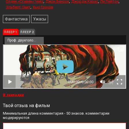
Олден «Стивен» Чейз
Джон Бенсон
Джордж Карас
Ли Пейтон
Эльберт Смит
Хью Грэхэм
Фантастика
Ужасы
ПЛЕЕР 1
ПЛЕЕР 2
Проф. двухголосый
В закладки
Твой отзыв на фильм
Минимальная длина комментария - 50 знаков. комментарии
модерируются