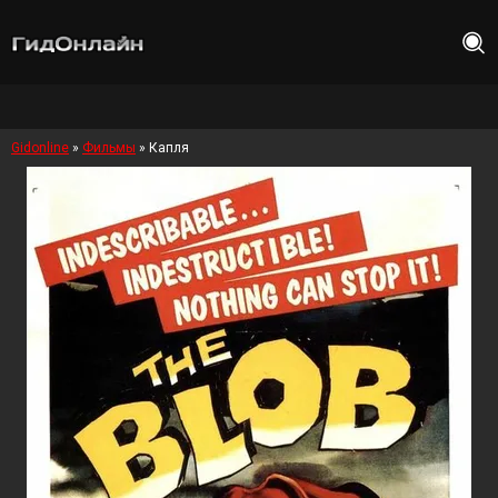
Gidonline
»
Фильмы
» Капля