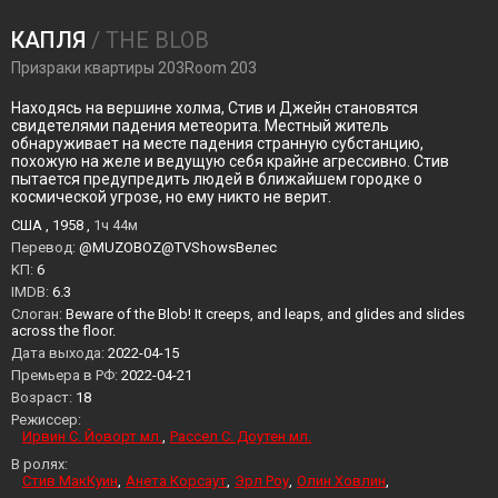
КАПЛЯ
/ THE BLOB
Призраки квартиры 203Room 203
Находясь на вершине холма, Стив и Джейн становятся
свидетелями падения метеорита. Местный житель
обнаруживает на месте падения странную субстанцию,
похожую на желе и ведущую себя крайне агрессивно. Стив
пытается предупредить людей в ближайшем городке о
космической угрозе, но ему никто не верит.
США , 1958 ,
1ч 44м
Перевод:
@MUZOBOZ@TVShowsВелес
KП:
6
IMDB:
6.3
Слоган:
Beware of the Blob! It creeps, and leaps, and glides and slides
across the floor.
Дата выхода:
2022-04-15
Премьера в РФ:
2022-04-21
Возраст:
18
Режиссер:
Ирвин С. Йоворт мл.
Рассел С. Доутен мл.
В ролях:
Стив МакКуин
Анета Корсаут
Эрл Роу
Олин Ховлин