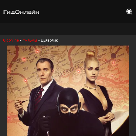
Gidonline
»
Фильмы
» Дьяволик