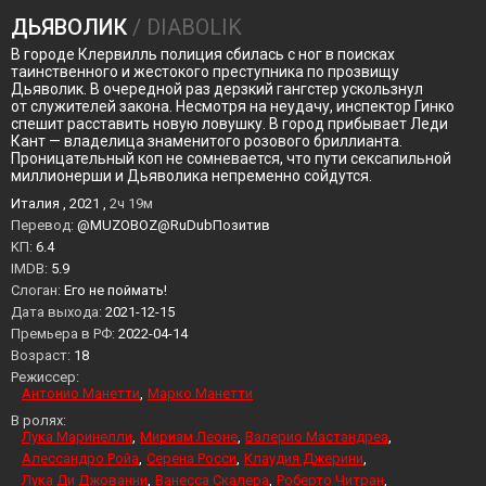
ДЬЯВОЛИК
/ DIABOLIK
В городе Клервилль полиция сбилась с ног в поисках
таинственного и жестокого преступника по прозвищу
Дьяволик. В очередной раз дерзкий гангстер ускользнул
от служителей закона. Несмотря на неудачу, инспектор Гинко
спешит расставить новую ловушку. В город прибывает Леди
Кант — владелица знаменитого розового бриллианта.
Проницательный коп не сомневается, что пути сексапильной
миллионерши и Дьяволика непременно сойдутся.
Италия , 2021 ,
2ч 19м
Перевод:
@MUZOBOZ@RuDubПозитив
KП:
6.4
IMDB:
5.9
Слоган:
Его не поймать!
Дата выхода:
2021-12-15
Премьера в РФ:
2022-04-14
Возраст:
18
Режиссер:
Антонио Манетти
Марко Манетти
В ролях:
Лука Маринелли
Мириам Леоне
Валерио Мастандреа
Алессандро Ройа
Серена Росси
Клаудия Джерини
Лука Ди Джованни
Ванесса Скалера
Роберто Читран