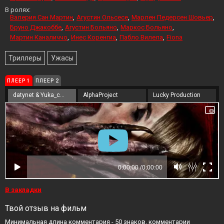
В ролях:
Валерия Сан Мартин
Агустин Ольсесе
Марлен Педерсен Шовьер
Бруно Джакоббе
Агустин Больяно
Маркос Больяно
Мартин Каналиччо
Инес Коренгиа
Пабло Вилела
Fiona
Триллеры
Ужасы
ПЛЕЕР 1
ПЛЕЕР 2
datynet & Yuka_chan
AlphaProject
Lucky Production
В закладки
Твой отзыв на фильм
Минимальная длина комментария - 50 знаков. комментарии