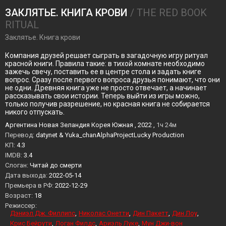
ЗАКЛЯТЬЕ. КНИГА КРОВИ
/ THE RED BOOK
RITUAL
Заклятье. Книга крови
Компания друзей решает сыграть в загадочную игру ритуал
красной книги. Правила такие: в тихой комнате необходимо
зажечь свечу, поставить ее в центре стола и задать книге
вопрос. Сразу после первого вопроса друзья понимают, что они
не одни. Древняя книга уже не просто отвечает, а начинает
рассказывать свои истории. Теперь выйти из игры можно,
только получив разрешение, но красная книга не собирается
никого отпускать.
Аргентина Новая Зеландия Корея Южная , 2022 ,
1ч 24м
Перевод:
datynet & Yuka_chanAlphaProjectLucky Production
KП:
4.3
IMDB:
3.4
Слоган:
Читай до смерти
Дата выхода:
2022-05-14
Премьера в РФ:
2022-12-29
Возраст:
18
Режиссер:
Дэниэл Дж. Филлипс
Николас Онетти
Дин Пакетт
Дин Лоу
Крис Бейрути
Логан Филдс
Ариэль Луке
Мун Джи-вон