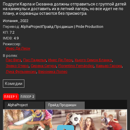
Подруги Карла и Сюзанна должны отправиться с группой детей
на каникулы и доставить их в летний лагерь, но все идет не по
плану, и сорванцы остаются без присмотра.
Испания , 2022
Перевод:
AlphaProjectПрайд Продакшн | Pride Production
KП:
7.2
IMDB:
4.9
Режиссер:
Инес Де Леон
В ролях:
Пас Вега
Пас Падилья
Инес Де Леон
Хьюго Симон Бланко
Энеко Отеро
Сирена Сегура
Florentino Fernández
Хавьер Гарсиа
Луна Фульхенсио
Вероника Лопес
Комедии
ПЛЕЕР 1
ПЛЕЕР 2
AlphaProject
Прайд Продакшн