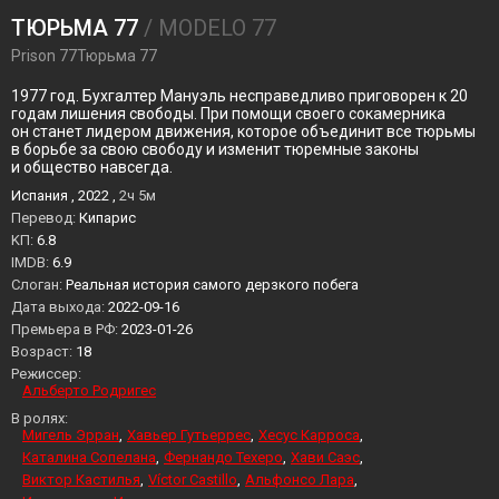
ТЮРЬМА 77
/ MODELO 77
Prison 77Тюрьма 77
1977 год. Бухгалтер Мануэль несправедливо приговорен к 20
годам лишения свободы. При помощи своего сокамерника
он станет лидером движения, которое объединит все тюрьмы
в борьбе за свою свободу и изменит тюремные законы
и общество навсегда.
Испания , 2022 ,
2ч 5м
Перевод:
Кипарис
KП:
6.8
IMDB:
6.9
Слоган:
Реальная история самого дерзкого побега
Дата выхода:
2022-09-16
Премьера в РФ:
2023-01-26
Возраст:
18
Режиссер:
Альберто Родригес
В ролях:
Мигель Эрран
Хавьер Гутьеррес
Хесус Карроса
Каталина Сопелана
Фернандо Техеро
Хави Саэс
Виктор Кастилья
Víctor Castillo
Альфонсо Лара