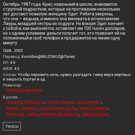
Октябрь 1987 года. Крис, новенький в школе, знакомится
с группой подростков, которые на протяжении нескольких
лет достают пожилую женщину Эдит. Ребята уверены,
что она — ведьма, и именно она виновата в исчезновении
Лауры, младшей сестры их подруги. Но вскоре Эдит кончает
с собой и, как выясняется, оставляет им 100 тысяч долларов,
но с одним условием: деньги получит тот, кто позвонит ей на
положенный в гроб телефон и продержится на линии одну
минуту.
США , 2020
Перевод:
Колобок@MUZOBOZ@iTunes
KП:
4.9
IMDB:
4.3
Слоган:
Чтобы пережить ночь, нужно разгадать тайну мира мертвых
и закрыть портал в ад
Режиссер:
Тимоти Вудворд мл.
В ролях:
Лин Шэй
Тобин Белл
Честер Рашинг
Эрин Сандерс
Майк К. Мэннинг
Слоун Морган Сигел
Джудд Лорманд
Рэнди Дж. Гудвин
Бруклин Энн Миллер
Леа Контрерас
Ужасы