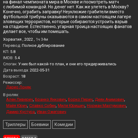
на финал чемпионата мира в Москве и посмотреть матч
с любимой командой. Но денег нет. Как же улететь в Москву?
Конечно, ограбить заправку! Неуклюжие грабители вместо
футбольной трибуны оказываются в самом настоящем лагере
зловещих террористов, которые собираются устроить взрыв
на стадионе. Естественно, угарная троица настоящих фанатов
делает все, чтобы им помешать.
Хорватия , 2022 ,
1ч 34м
Перевод:
Полное дублирование
KП:
5.8
IMDB:
5.4
Слоган:
У них был какой-то план, и они его придерживались
Дата выхода:
2022-05-31
Возраст:
18
Режиссер:
Дарио Лоняк
В ролях:
Ален Ливерич
Бранко Янкович
Борко Перич
Деян Ачимович
Майя Юрич
Славко Собин
Миле Юришич
Норман Махтумович
Дамир Кустура
Иван Ожегович
Триллеры
Боевики
Комедии