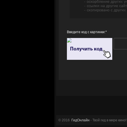
Введите код с картинки:
*
© 2016
ГидОнлайн
- Твой гид в мире кино!