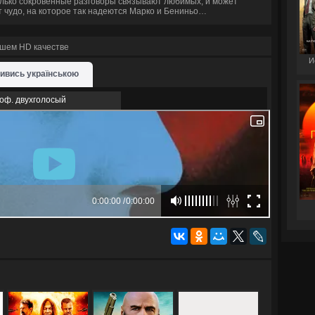
только сокровенные разговоры связывают любимых, и может
 чудо, на которое так надеются Марко и Бениньо…
ошем HD качестве
И
ивись українською
оф. двухголосый