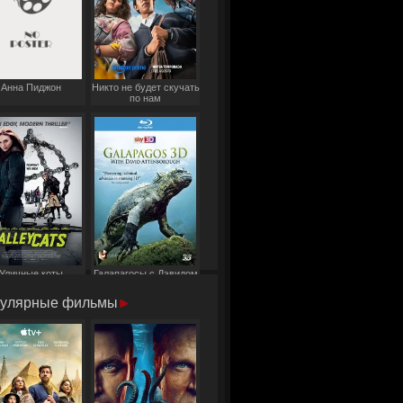
Анна Пиджон
Никто не будет скучать
по нам
Уличные коты
Галапагосы с Дэвидом
Аттенборо
улярные фильмы