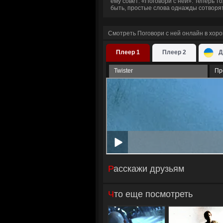
ему совет: «Поговори с ней». Теперь 
быть, простые слова однажды сотворят
Смотреть Поговори с ней онлайн в хор
Плеер 1
Плеер 2
Д
Twister
Пр
Расскажи друзьям
Что еще посмотреть