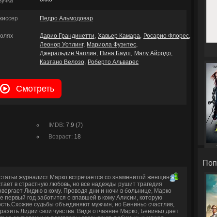
вучка
жиссер
Педро Альмодовар
ролях
Дарио Грандинетти
Хавьер Камара
Росарио Флорес
Леонор Уотлинг
Мариола Фуэнтес
Джеральдин Чаплин
Пина Бауш
Малу Айродо
Каэтано Велозо
Роберто Альварес
Смотреть
IMDB:
7.9 (7)
Возраст:
18
Поп
 статьи журналист Марко встречается со знаменитой женщиной-
тает в страстную любовь, но все надежды рушит трагедия
вергает Лидию в кому. Проводя дни и ночи в больнице, Марко
е первый год заботится о впавшей в кому Алисии, которую
ость.Схожие судьбы объединяют мужчин, но Бениньо счастлив,
ыразить Лидии свои чувства. Видя отчаяние Марко, Бениньо дает