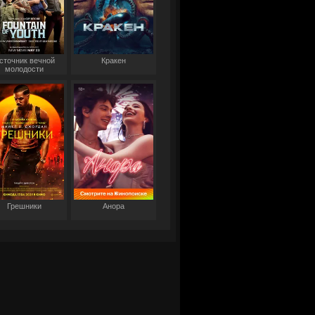
сточник вечной
Кракен
молодости
Грешники
Анора