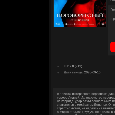
Оз
Ре
В 
КП:
7.8 (919)
Дата выхода:
2020-09-10
В поисках интересного персонажа для
тореро Лидией. Их знакомство перерас
на корриде: удар разъяренного быка по
знакомится с медбратом Бениньо. Он н
страстно любит, не надеясь на взаимн
а Марко страдает, будучи не в силах в