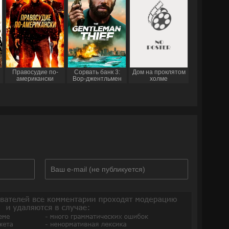
Правосудие по-
Сорвать банк 3:
Дом на проклятом
американски
Вор-джентльмен
холме