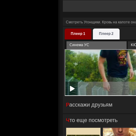
Смотреть Угонщики. Кровь на капоте о
Плеер 1
Плеер 2
Синема УС
KI
Расскажи друзьям
Что еще посмотреть