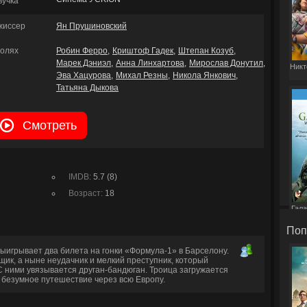
вучка
жиссер
Ян Прушиновский
ролях
Робин Ферро
Криштоф Гадек
Штепан Козуб
Марек Дэниэл
Анна Линхартова
Мирослав Донутил
Никт
Эва Хацурова
Михал Резны
Никола Янкович
Татьяна Дыкова
Смотреть
IMDB:
5.7 (8)
Возраст:
18
Гала
Поп
ыигрывает два билета на гонки «Формула-1» в Барселону.
щик, а ныне неудачник и мелкий преступник, который
 С ними увязывается друган-бандюган. Троица загружается
 безумное путешествие через всю Европу.