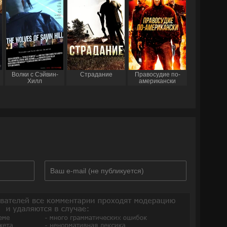
Волки с Сэйвин-
Страдание
Правосудие по-
Хилл
американски