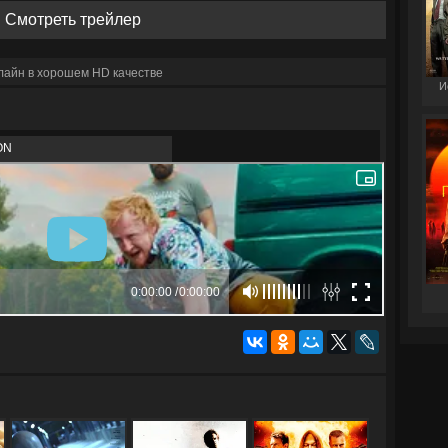
Смотреть трейлер
нлайн в хорошем HD качестве
И
ON