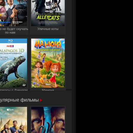
о не будет скучать
Уличные коты
по нам
пагосы с Дэвидом
Манюня
Аттенборо
улярные фильмы