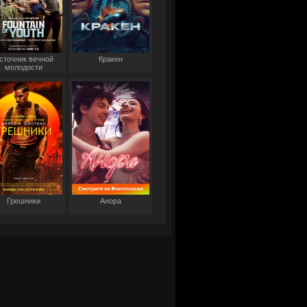
сточник вечной
Кракен
молодости
Грешники
Анора