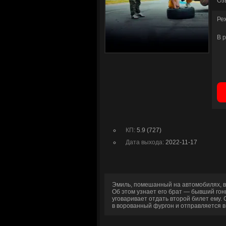
Оз
Ре
В 
КП:
5.9 (727)
Дата выхода:
2022-11-17
Эмиль, помешанный на автомобилях, в
Об этом узнает его брат — бывший гон
уговаривает отдать второй билет ему.
в ворованный фургон и отправляется в