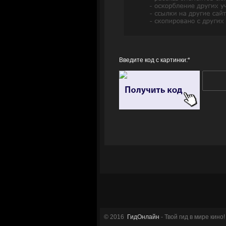
Введите код с картинки:
*
© 2016
ГидОнлайн
- Твой гид в мире кино!