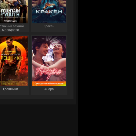
сточник вечной
Кракен
молодости
Грешники
Анора