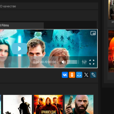
D качестве
И
I Films