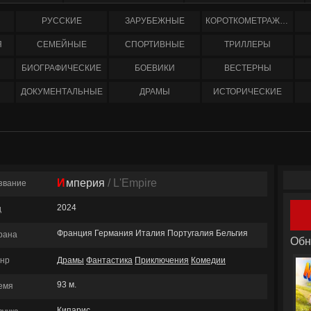
РУССКИЕ
ЗАРУБЕЖНЫЕ
КОРОТКОМЕТРАЖНЫЕ
Я
СЕМЕЙНЫЕ
СПОРТИВНЫЕ
ТРИЛЛЕРЫ
БИОГРАФИЧЕСКИЕ
БОЕВИКИ
ВЕСТЕРНЫ
ДОКУМЕНТАЛЬНЫЕ
ДРАМЫ
ИСТОРИЧЕСКИЕ
Империя
/ L'Empire
звание
2024
д
Франция Германия Италия Португалия Бельгия
рана
Обн
нр
Драмы
Фантастика
Приключения
Комедии
93 м.
емя
Кипарис