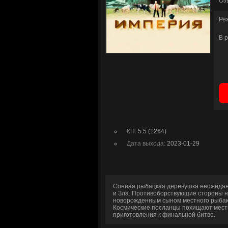
Оз
Ре
В 
КП:
5.5 (1264)
Дата выхода:
2023-01-29
Сонная рыбацкая деревушка неожидан
и Зла. Противоборствующие стороны н
новорожденным сыном местного рыбака
Космические посланцы похищают местн
приготовления к финальной битве.