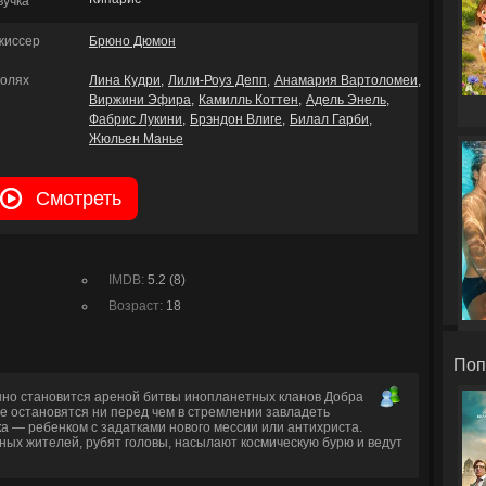
вучка
жиссер
Брюно Дюмон
ролях
Лина Кудри
Лили-Роуз Депп
Анамария Вартоломеи
Виржини Эфира
Камилль Коттен
Адель Энель
Фабрис Лукини
Брэндон Влиге
Билал Гарби
Жюльен Манье
Смотреть
IMDB:
5.2 (8)
Возраст:
18
Поп
но становится ареной битвы инопланетных кланов Добра
е остановятся ни перед чем в стремлении завладеть
 — ребенком с задатками нового мессии или антихриста.
ых жителей, рубят головы, насылают космическую бурю и ведут