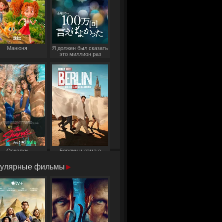
Манюня
Я должен был сказать
это миллион раз
Осколки
Берлин и дама с
горностаем
улярные фильмы