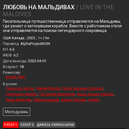
ЛЮБОВЬ НА МАЛЬДИВАХ
/ LOVE IN THE
MALDIVES
Писательница-путешественница отправляется на Мальдивы,
где узнает о затонувшем корабле. Вместе с работником отеля
она отправляется на поиски легендарного сокровища.
США Канада , 2023 ,
1ч 24м
Перевод:
AlphaProjectKION
KП:
6.6
IMDB:
6.2
Дата выхода:
2023-04-01
Возраст:
18
Режиссер:
Колин Тейс
В ролях:
Джослин Хадон
Джейк Мэнли
Люси Ньюман-Уильямс
Джулиана Уимблс
Патриция МакКензи
Аиша Хашма Хайдар
Икер Анмадей
Рафхан Шариф
Ахмед Ришаан
Намик
Мелодрамы
ПЛЕЕР 1
ПЛЕЕР 2
ДИВИСЬ УКРАЇНСЬКОЮ