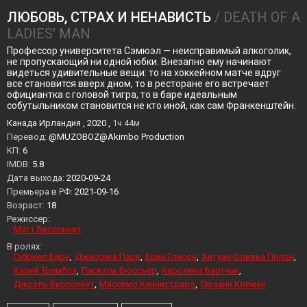
ЛЮБОВЬ, СТРАХ И НЕНАВИСТЬ
/ DEATH OF A
LADIES' MAN
Профессор университета Сэмюэл — неисправимый алкоголик,
не пропускающий ни одной юбки. Внезапно ему начинают
видеться удивительные вещи: то на хоккейном матче вдруг
все становится вверх дном, то в ресторане его встречает
официантка с головой тигра, то в баре идеальным
собутыльником становится не кто иной, как сам Франкенштейн.
Канада Ирландия , 2020 ,
1ч 44м
Перевод:
@MUZOBOZ@Akimbo Production
KП:
6
IMDB:
5.8
Дата выхода:
2020-09-24
Премьера в РФ:
2021-09-16
Возраст:
18
Режиссер:
Мэтт Биссоннет
В ролях:
Гэбриел Бирн
Джессика Паре
Брин Глисон
Антуан-Оливье Пилон
Карей Тремблэ
Паскаль Бюссьер
Каролина Бартчак
Джоэль Биссоннет
Массимо Каннистраро
Сюзанн Клеман