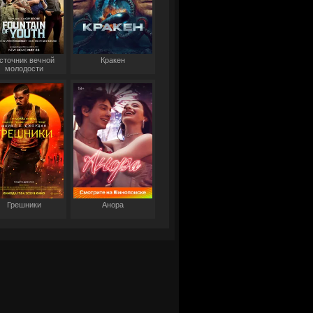
сточник вечной
Кракен
молодости
Грешники
Анора