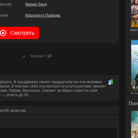
жиссер
Мария Линд
ролях
Маргарита Павлова
Никт
Смотреть
Возраст:
18
рбурга. В преддверии своего тридцатилетия она впервые
жизни. В поисках себя она бросается в путешествия, меняет
осква, Париж, Монпелье. Сможет ли Марго обрести себя
Гала
 — успеть до 30.
Поп
ем HD качестве