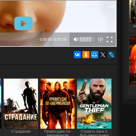
И
Страдание
Правосудие по-
Сорвать банк 3:
американски
Вор-джентльмен