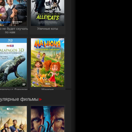
о не будет скучать
Уличные коты
по нам
пагосы с Дэвидом
Манюня
Аттенборо
улярные фильмы