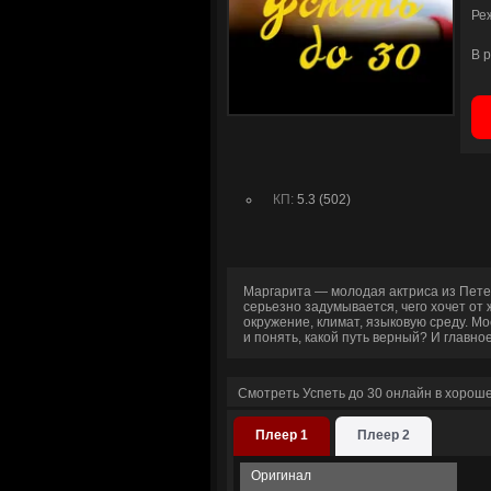
Ре
В 
КП:
5.3 (502)
Маргарита — молодая актриса из Пете
серьезно задумывается, чего хочет от 
окружение, климат, языковую среду. М
и понять, какой путь верный? И главное
Смотреть Успеть до 30 онлайн в хорош
Плеер 1
Плеер 2
Оригинал