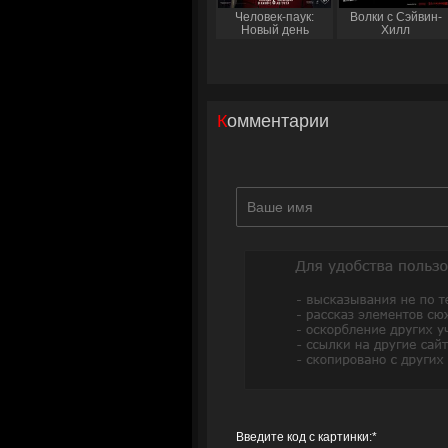
Человек-паук:
Волки с Сэйвин-
Новый день
Хилл
Комментарии
Введите код с картинки:
*