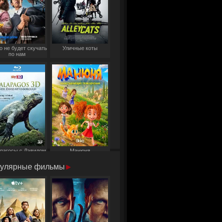
о не будет скучать
Уличные коты
по нам
пагосы с Дэвидом
Манюня
Аттенборо
улярные фильмы