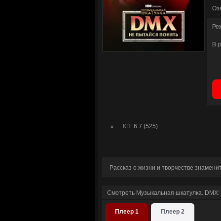
Оз
Ре
В 
КП:
6.7 (525)
Рассказ о жизни и творчестве знамени
Смотреть Музыкальная шкатулка. DMX: 
Плеер 1
Плеер 2