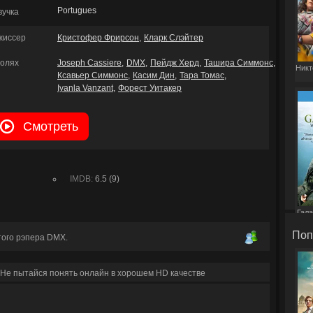
Portugues
вучка
жиссер
Кристофер Фрирсон
Кларк Слэйтер
ролях
Joseph Cassiere
DMX
Пейдж Херд
Ташира Симмонс
Никт
Ксавьер Симмонс
Касим Дин
Тара Томас
Iyanla Vanzant
Форест Уитакер
Смотреть
IMDB:
6.5 (9)
Гала
Поп
того рэпера DMX.
Не пытайся понять онлайн в хорошем HD качестве