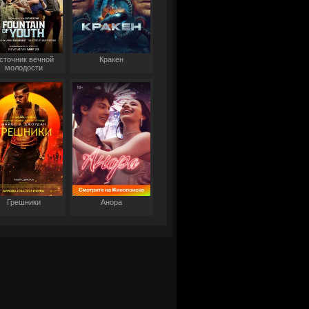
сточник вечной
Кракен
молодости
Грешники
Анора