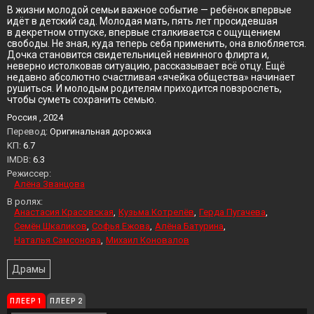
В жизни молодой семьи важное событие — ребёнок впервые
идёт в детский сад. Молодая мать, пять лет просидевшая
в декретном отпуске, впервые сталкивается с ощущением
свободы. Не зная, куда теперь себя применить, она влюбляется.
Дочка становится свидетельницей невинного флирта и,
неверно истолковав ситуацию, рассказывает всё отцу. Ещё
недавно абсолютно счастливая «ячейка общества» начинает
рушиться. И молодым родителям приходится повзрослеть,
чтобы суметь сохранить семью.
Россия , 2024
Перевод:
Оригинальная дорожка
KП:
6.7
IMDB:
6.3
Режиссер:
Алёна Званцова
В ролях:
Анастасия Красовская
Кузьма Котрелёв
Герда Пугачева
Семён Шкаликов
Софья Ежова
Алёна Батурина
Наталья Самсонова
Михаил Коновалов
Драмы
ПЛЕЕР 1
ПЛЕЕР 2