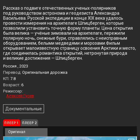
Рассказ о подвиге отечественных ученых-полярников
под руководством астронома и геодезиста Александра
Васильева. Русской экспедиции в конце XIX века удалось
провести измерения на архипелаге Шпицберген, которые
позволили установить точную форму планеты. Цена открытия
была велика — учёные зимовали на архипелаге, пережили
полярную ночь, снежные бури, справлялись с неисправным
оборудованием, белыми медведями и морозами.Фильм
открывает малоизвестную страницу освоения Арктики и место,
где соединилась романтика открытий, нетронутая природа
и великие достижения — Шпицберген.
Россия , 2023
Перевод:
Оригинальная дорожка
KП:
7.8
Возраст:
6
Режиссер:
Алексей Гусев
Документальные
ПЛЕЕР 1
ПЛЕЕР 2
Оригинал