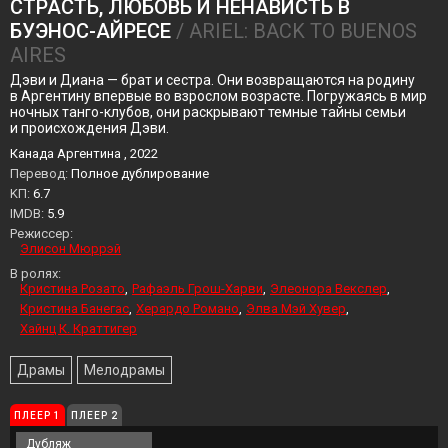
СТРАСТЬ, ЛЮБОВЬ И НЕНАВИСТЬ В
БУЭНОС-АЙРЕСЕ
/ ARIEL: BACK TO BUENOS
AIRES
Дэви и Диана — брат и сестра. Они возвращаются на родину
в Аргентину впервые во взрослом возрасте. Погружаясь в мир
ночных танго-клубов, они раскрывают темные тайны семьи
и происхождения Дэви.
Канада Аргентина , 2022
Перевод:
Полное дублирование
KП:
6.7
IMDB:
5.9
Режиссер:
Элисон Мюррэй
В ролях:
Кристина Розато
Рафаэль Грош-Харви
Элеонора Векслер
Кристина Банегас
Херардо Романо
Элва Мэй Хувер
Хайнц К. Краттигер
Драмы
Мелодрамы
ПЛЕЕР 1
ПЛЕЕР 2
Дубляж