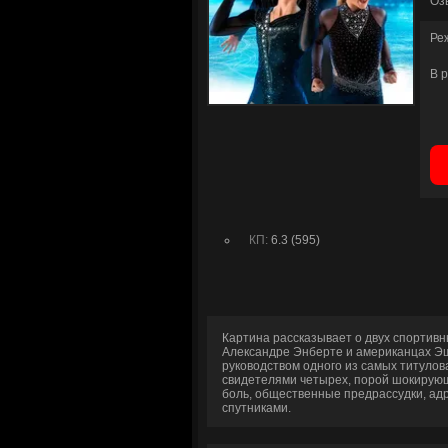
Оз
Ре
В 
КП:
6.3 (595)
Картина рассказывает о двух спортивн
Александре Энберте и американцах Эш
руководством одного из самых титуло
свидетелями четырех, порой шокирующ
боль, общественные предрассудки, ад
спутниками.