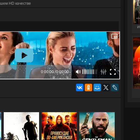
шем HD качестве
И