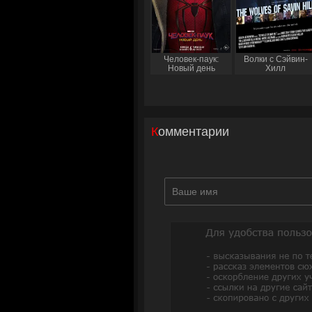
Человек-паук:
Волки с Сэйвин-
Новый день
Хилл
Комментарии