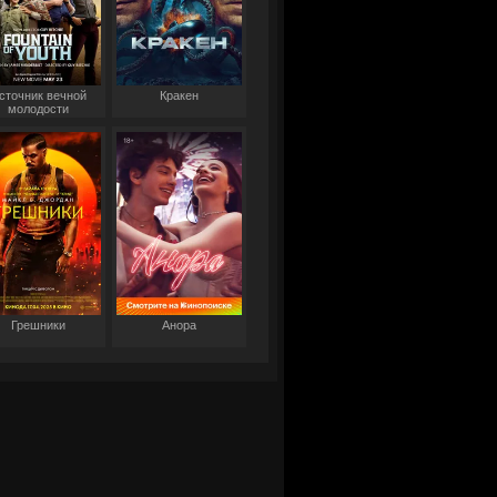
сточник вечной
Кракен
молодости
Грешники
Анора