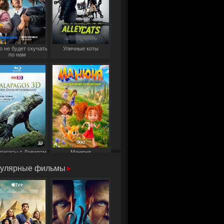
о не будет скучать
Уличные коты
по нам
пагосы с Дэвидом
Манюня
Аттенборо
улярные фильмы