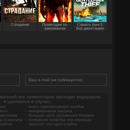
Страдание
Правосудие по-
Сорвать банк 3:
американски
Вор-джентльмен