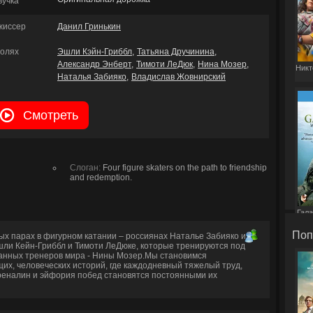
вучка
жиссер
Данил Гринькин
ролях
Эшли Кэйн-Гриббл
Татьяна Дручинина
Александр Энберт
Тимоти ЛеДюк
Нина Мозер
Никт
Наталья Забияко
Владислав Жовнирский
Смотреть
Слоган:
Four figure skaters on the path to friendship
and redemption.
Гала
Поп
ых парах в фигурном катании – россиянах Наталье Забияко и
ли Кейн-Гриббл и Тимоти ЛеДюке, которые тренируются под
ванных тренеров мира - Нины Мозер.Мы становимся
их, человеческих историй, где каждодневный тяжелый труд,
реналин и эйфория побед становятся постоянными их