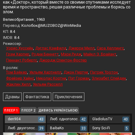
как «Доктор», который вместе со своими спутниками исследует
время и пространство, решая различные проблемы и борясь со
злом.
Великобритания , 1963
Перевод:
Колобок@MUZOBOZ@WinMedia
KП:
8.4
IMDB:
8.4
Режиссер:
Уорис Хуссейн
Дуглас Кэмфилд
Джерри Милл
Сара Хеллингс
Грэм Харпер
Родни Беннетт
Мэри Ридж
Майкл Э. Брайант
Пеннант Робертс
Джордж Спентон-Фостер
В ролях:
Том Бэйкер
Уильям Хартнелл
Джон Пертуи
Патрик Тротон
Фрейзер Хайнс
Николас Кортни
Пэт Горман
Элизабет Слейден
Жаклин Хилл
Уильям Расселл
Драмы
Фантастика
Приключения
ПЛЕЕР 1
ПЛЕЕР 2
ДИВИСЬ УКРАЇНСЬКОЮ
den904
Люб. одноголосый
GladiolusTV
43
42
40
Люб. двухголосый
BaibaKo
Sony Sci-Fi
39
33
5