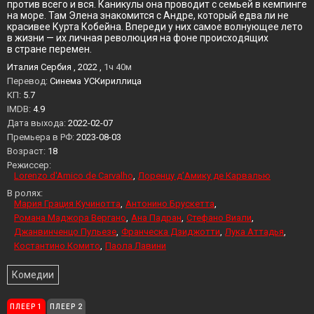
против всего и вся. Каникулы она проводит с семьей в кемпинге
на море. Там Элена знакомится с Андре, который едва ли не
красивее Курта Кобейна. Впереди у них самое волнующее лето
в жизни — их личная революция на фоне происходящих
в стране перемен.
Италия Сербия , 2022 ,
1ч 40м
Перевод:
Синема УСКириллица
KП:
5.7
IMDB:
4.9
Дата выхода:
2022-02-07
Премьера в РФ:
2023-08-03
Возраст:
18
Режиссер:
Lorenzo d'Amico de Carvalho
Лоренцу д’Амику де Карвалью
В ролях:
Мария Грация Кучинотта
Антонино Брускетта
Романа Маджора Вергано
Ана Падран
Стефано Виали
Джанвинченцо Пульезе
Франческа Дзиджотти
Лука Аттадья
Костантино Комито
Паола Лавини
Комедии
ПЛЕЕР 1
ПЛЕЕР 2