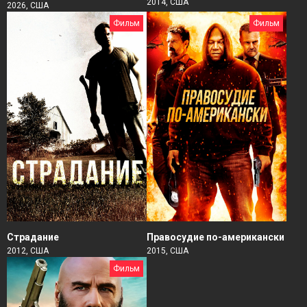
2014, США
2026, США
Фильм
Фильм
Страдание
Правосудие по-американски
2012, США
2015, США
Фильм