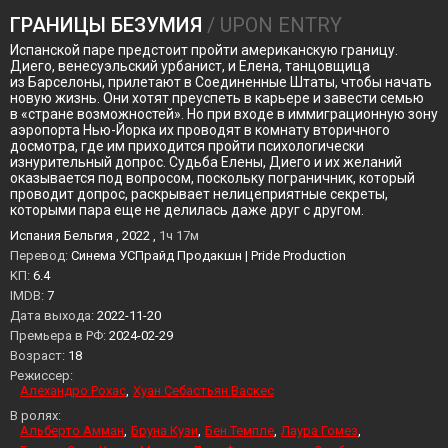
ГРАНИЦЫ БЕЗУМИЯ
/ UPON ENTRY
Испанской паре предстоит пройти американскую границу.
Диего, венесуэльский урбанист, и Елена, танцовщица
из Барселоны, прилетают в Соединенные Штаты, чтобы начать
новую жизнь. Они хотят преуспеть в карьере и завести семью
в «стране возможностей». Но при входе в иммиграционную зону
аэропорта Нью-Йорка их проводят в комнату вторичного
досмотра, где им приходится пройти психологически
изнурительный допрос. Судьба Елены, Диего и их желаний
оказывается под вопросом, поскольку пограничник, который
проводит допрос, раскрывает нелицеприятные секреты,
которыми пара еще не делилась даже друг с другом.
Испания Бельгия , 2022 ,
1ч 17м
Перевод:
Синема УСПрайд Продакшн | Pride Production
KП:
6.4
IMDB:
7
Дата выхода:
2022-11-20
Премьера в РФ:
2024-02-29
Возраст:
18
Режиссер:
Алехандро Рохас
Хуан Себастьян Васкес
В ролях:
Альберто Амман
Бруна Кузи
Бен Темпле
Лаура Гомез