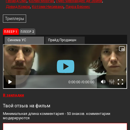
Герард Омс
Колин Морган
Луис Фернандес де Эрибе
Дэвид Комри
Котоми Нисиваки
Лаура Бернис
Триллеры
ПЛЕЕР 1
ПЛЕЕР 2
Синема УС
Прайд Продакшн
В закладки
Твой отзыв на фильм
Минимальная длина комментария - 50 знаков. комментарии
модерируются