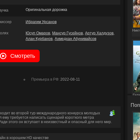
Оригинальная дорожка
вучка
жиссер
Ибрагим Урсанов
Никт
ролях
Юсуп Омаров
Мансур Гусейнов
Артур Халдузов
Алан Курбанов
Ахмедхан Абунивайсов
Смотреть
Премьера в РФ:
2022-08-11
Гала
Поп
ходит во второй тур международного конкурса молодых
 ему требуется написать сценарий короткого метра
ади этого он вступает в неизвестный и опасный для него мир.
айн в хорошем HD качестве