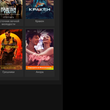
сточник вечной
Кракен
молодости
Грешники
Анора