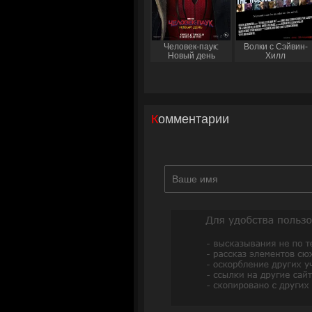
Человек-паук:
Волки с Сэйвин-
Новый день
Хилл
Комментарии