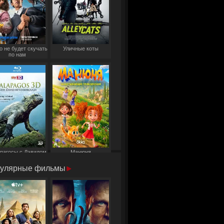
о не будет скучать
Уличные коты
по нам
пагосы с Дэвидом
Манюня
Аттенборо
улярные фильмы