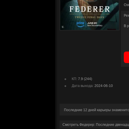
Оз
Ре
В 
КП:
7.9 (244)
Дата выхода:
2024-06-10
Последние 12 дней карьеры знаменито
Смотреть Федерер: Последние двенадц