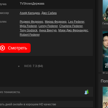
TVShowsДержава
вучка
жиссер
Азиф Кападиа
Джо Сабиа
ролях
Роджер Федерер
Мирка Федерер
Leo Federer
Гала
Myla Federer
Lenny Federer
Charlene Federer
Tony Godsick
Анна Винтур
Мэри Джо Фернандес
Robert Federer
Смотреть
IMDB:
7.3 (64)
Я д
э
Поп
го теннисиста.
ать дней онлайн в хорошем HD качестве