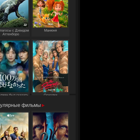
пагосы с Дэвидом
Манюня
Аттенборо
олжен был сказать
Осколки
то миллион раз
улярные фильмы