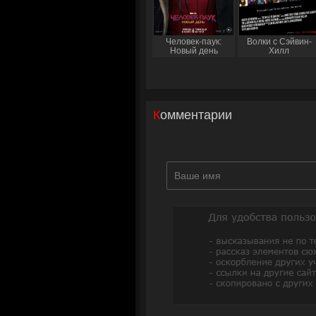
Человек-паук:
Волки с Сэйвин-
Новый день
Хилл
Комментарии