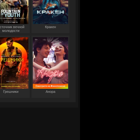
сточник вечной
Кракен
молодости
Грешники
Анора