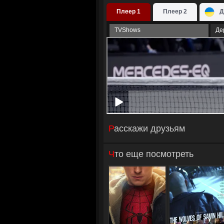
Плеер 1
Плеер 2
Д
TVShows
Де
Расскажи друзьям
Что еще посмотреть