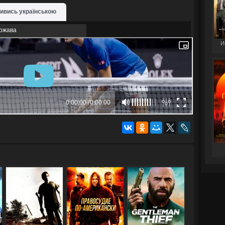
ивись українською
ржава
И