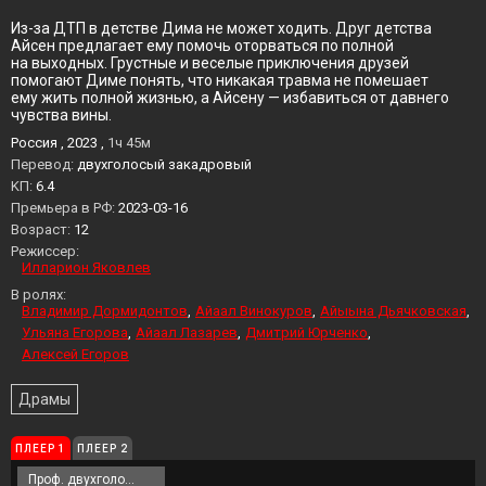
Из-за ДТП в детстве Дима не может ходить. Друг детства
Айсен предлагает ему помочь оторваться по полной
на выходных. Грустные и веселые приключения друзей
помогают Диме понять, что никакая травма не помешает
ему жить полной жизнью, а Айсену — избавиться от давнего
чувства вины.
Россия , 2023 ,
1ч 45м
Перевод:
двухголосый закадровый
KП:
6.4
Премьера в РФ:
2023-03-16
Возраст:
12
Режиссер:
Илларион Яковлев
В ролях:
Владимир Дормидонтов
Айаал Винокуров
Айыына Дьячковская
Ульяна Егорова
Айаал Лазарев
Дмитрий Юрченко
Алексей Егоров
Драмы
ПЛЕЕР 1
ПЛЕЕР 2
Проф. двухголосый