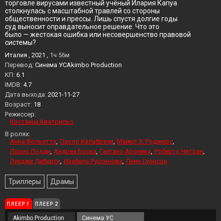
торговле вирусами известный учёный Илария Капуа
столкнулась с масштабной травлей со стороны
общественности и прессы. Лишь спустя долгие годы
суд выносит оправдательное решение. Что это
было — жестокая ошибка или несовершенство правовой
системы?
Италия , 2021 ,
1ч 56м
Перевод:
Синема УСAkimbo Production
KП:
6.1
IMDB:
4.7
Дата выхода:
2021-11-27
Возраст:
18
Режиссер:
Костанца Кватрильо
В ролях:
Анна Фольетта
Паоло Калабрези
Майкл Э. Роджерс
Лорис Лодди
Андреа Боска
Гаэтано Ароника
Роберто Читран
Луиджи Диберти
Изабель Руссинова
Линн Суонсон
Триллеры
Драмы
ПЛЕЕР 1
ПЛЕЕР 2
Akimbo Production
Синема УС