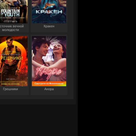
сточник вечной
Кракен
молодости
Грешники
Анора