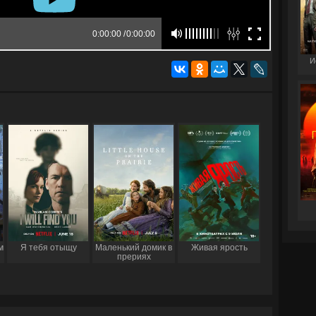
И
м
Я тебя отыщу
Маленький домик в
Живая ярость
прериях