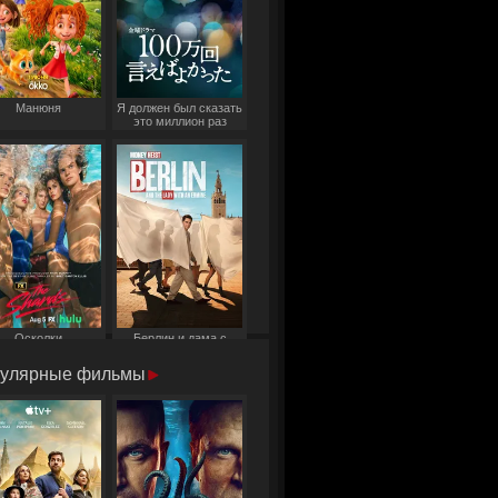
Манюня
Я должен был сказать
это миллион раз
Осколки
Берлин и дама с
горностаем
улярные фильмы