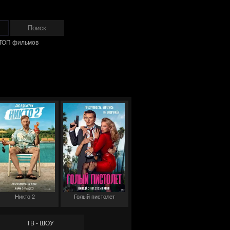
ТОП фильмов
Никто 2
Голый пистолет
ТВ - ШОУ