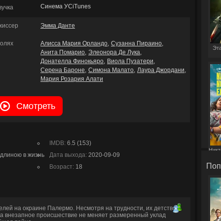
Синема УСiTunes
вучка
жиссер
Эмма Данте
ролях
Алисса Мария Орландо
Сузанна Пираино
Эта
Анита Помарио
Элеонора Де Лука
Донателла Финокьяро
Виола Пузатери
Серена Бароне
Симона Малато
Лаура Джордани
Мария Розария Алати
Смотреть
IMDB:
6.5 (153)
Никт
длиною в жизнь
Дата выхода:
2020-09-09
Поп
Возраст:
18
елей на окраине Палермо. Несмотря на трудности, их детство
ка внезапное происшествие не меняет размеренный уклад