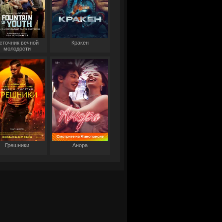
сточник вечной
Кракен
молодости
Грешники
Анора