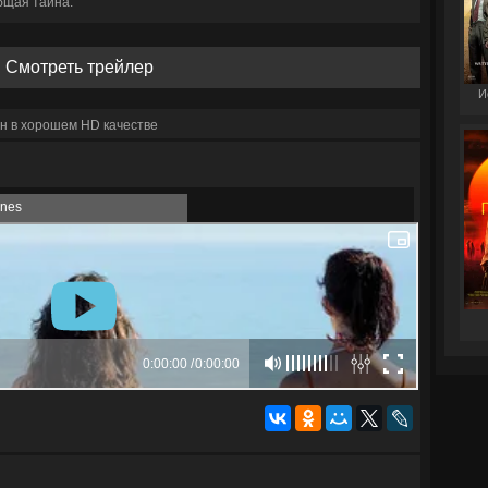
бщая тайна.
Смотреть трейлер
И
н в хорошем HD качестве
unes