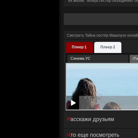
их жизни. Теперь сестер объединяет о
Смотреть Тайна сестёр Макалузо онлай
Плеер 1
Плеер 2
Синема УС
iT
Расскажи друзьям
Что еще посмотреть