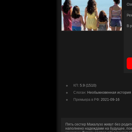
Оз
Ре
В 
КП:
5.9 (1510)
Слоган:
Необыкновенная история 
Премьера в РФ:
2021-09-16
Пять сестер Макалузо живут без родит
наполнено надеждами на будущее, по