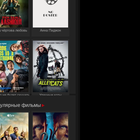
 чёртова любовь
Анна Пиджон
о не будет скучать
Уличные коты
по нам
улярные фильмы