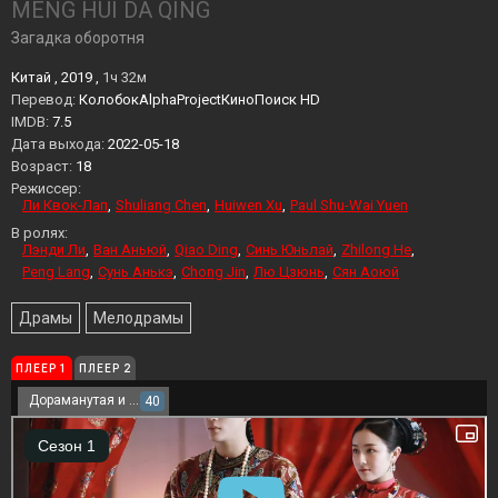
MENG HUI DA QING
Загадка оборотня
Китай , 2019 ,
1ч 32м
Перевод:
КолобокAlphaProjectКиноПоиск HD
IMDB:
7.5
Дата выхода:
2022-05-18
Возраст:
18
Режиссер:
Ли Квок-Лап
Shuliang Chen
Huiwen Xu
Paul Shu-Wai Yuen
В ролях:
Лэнди Ли
Ван Аньюй
Qiao Ding
Синь Юньлай
Zhilong He
Peng Lang
Сунь Анькэ
Chong Jin
Лю Цзюнь
Сян Аоюй
Драмы
Мелодрамы
ПЛЕЕР 1
ПЛЕЕР 2
Дораманутая и NSYNC
40