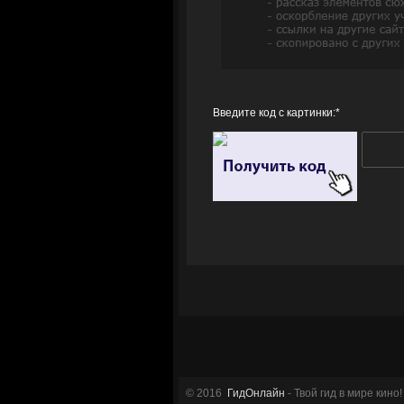
Введите код с картинки:
*
© 2016
ГидОнлайн
- Твой гид в мире кино!