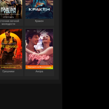
сточник вечной
Кракен
молодости
Грешники
Анора