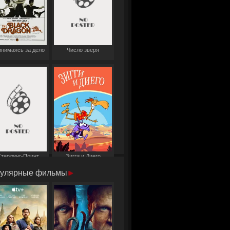
нимаясь за дело
Число зверя
терлинг-Поинт
Зигги и Диего
улярные фильмы