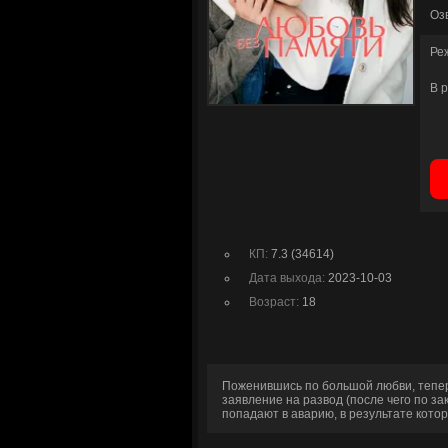
Оз
Ре
В 
КП:
7.3 (34614)
Дата выхода:
2023-10-03
Возраст:
18
Поженившись по большой любви, теперь
заявление на развод (после чего по за
попадают в аварию, в результате кото