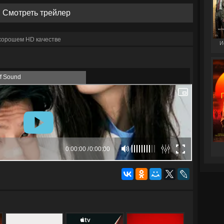
Смотреть трейлер
 хорошем HD качестве
И
ff Sound