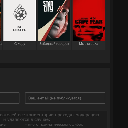
а
С ходу
Звёздный городок
Мыс страха