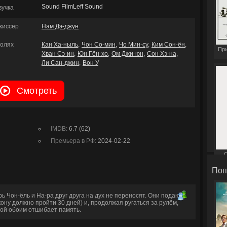
Sound FilmLeff Sound
вучка
жиссер
Нам Дэ-джун
ролях
Кан Ха-ныль
Чон Со-мин
Чо Мин-су
Ким Сон-ён
При
Хван Сэ-ин
Юн Гён-хо
Ом Джи-юн
Сон Хэ-на
Ли Сан-джин
Вон У
Смотреть
IMDB:
6.7 (62)
Премьера в РФ:
2024-02-22
С
Поп
 Чон-ёль и На-ра друг друга на дух не переносят. Они подают
кону должно пройти 30 дней) и, продолжая ругаться за рулём,
рой обоим отшибает память.