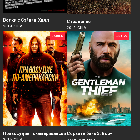
Волки с Сэйвин-Хилл
Страдание
2014, США
2012, США
Фильм
Фильм
Правосудие по-американски
Сорвать банк 3: Вор-
2015, США
джентльмен