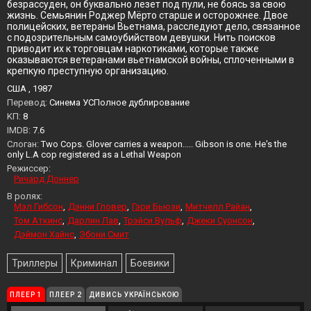
безрассуден, он буквально лезет под пули, не боясь за свою
жизнь. Семьянин Роджер Мёрто старше и осторожнее. Двое
полицейских, ветераны Вьетнама, расследуют дело, связанное
с подозрительным самоубийством девушки. Нить поисков
приводит их к торговцам наркотиками, которые также
оказываются ветеранами вьетнамской войны, сплоченными в
крепкую преступную организацию.
США , 1987
Перевод:
Синема УСПолное дублирование
KП:
8
IMDB:
7.6
Слоган:
Two Cops. Glover carries a weapon..... Gibson is one. He's the
only L.A cop registered as a Lethal Weapon
Режиссер:
Ричард Доннер
В ролях:
Мэл Гибсон
Дэнни Гловер
Гэри Бьюзи
Митчелл Райан
Том Аткинс
Дарлин Лав
Трэйси Вульф
Джеки Суонсон
Дэймон Хайнс
Эбони Смит
Триллеры
Криминал
Боевики
ПЛЕЕР 1
ПЛЕЕР 2
ДИВИСЬ УКРАЇНСЬКОЮ