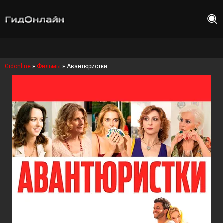
Gidonline
»
Фильмы
» Авантюристки