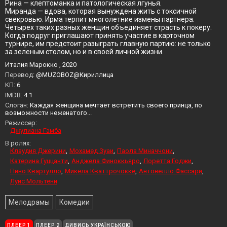
Рина — клептоманка и патологическая лгунья.
Миранда — вдова, которая вынуждена жить с токсичной
свекровью. Ирма терпит многолетние измены партнера.
Четырех таких разных женщин объединяет страсть к покеру.
Когда подруг приглашают принять участие в карточном
турнире, им предстоит разыграть главную партию: не только
за зеленым столом, но и в своей личной жизни.
Италия Марокко , 2020
Перевод:
@MUZOBOZ@Кириллица
KП:
6
IMDB:
4.1
Слоган:
Каждая женщина мечтает встретить своего принца, по
возможности неженатого...
Режиссер:
Джулиана Гамба
В ролях:
Клаудия Джерини
Мохамед Зуаи
Паола Миначчони
Катерина Гуццанти
Анджела Финоккьяро
Лоретта Годжи
Пино Квартулло
Микела Кваттрочокке
Антонелло Фассари
Луис Мольтени
Мелодрамы
Комедии
ПЛЕЕР 1
ПЛЕЕР 2
ДИВИСЬ УКРАЇНСЬКОЮ